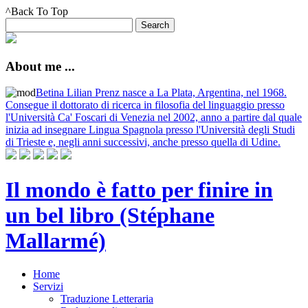
^Back To Top
About me ...
Betina Lilian Prenz nasce a La Plata, Argentina, nel 1968.
Consegue il dottorato di ricerca in filosofia del linguaggio presso
l'Università Ca' Foscari di Venezia nel 2002, anno a partire dal quale
inizia ad insegnare Lingua Spagnola presso l'Università degli Studi
di Trieste e, negli anni successivi, anche presso quella di Udine.
Il mondo è fatto per finire in
un bel libro (Stéphane
Mallarmé)
Home
Servizi
Traduzione Letteraria