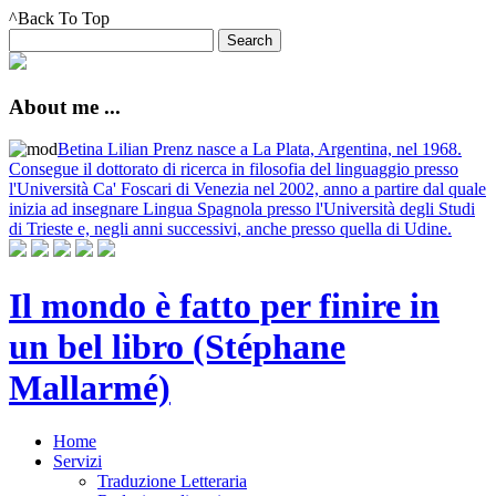
^Back To Top
About me ...
Betina Lilian Prenz nasce a La Plata, Argentina, nel 1968.
Consegue il dottorato di ricerca in filosofia del linguaggio presso
l'Università Ca' Foscari di Venezia nel 2002, anno a partire dal quale
inizia ad insegnare Lingua Spagnola presso l'Università degli Studi
di Trieste e, negli anni successivi, anche presso quella di Udine.
Il mondo è fatto per finire in
un bel libro (Stéphane
Mallarmé)
Home
Servizi
Traduzione Letteraria