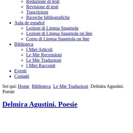
Redazione di testi
Revisione di testi
Trascrizioni
Ricerche bibliografiche
Aula de español
Lezioni di Lingua Spagnola
Lezioni di Lingua Spagnola on line
Corso di Lingua Spagnola on line
Biblioteca
I Miei Articoli
Le Mie Recensioni
Le Mie Traduzioni
I Miei Racconti
Eventi
Contatti
Sei qui:
Home
Biblioteca
Le Mie Traduzioni
Delmira Agustini.
Poesie
Delmira Agustini. Poesie