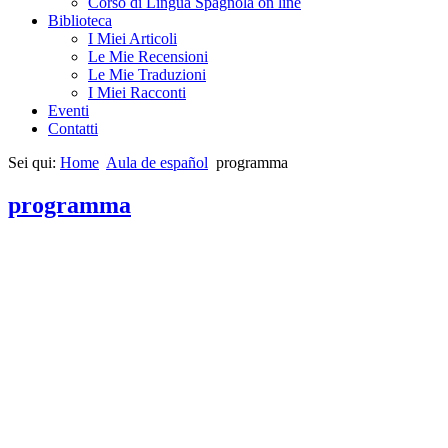
Corso di Lingua Spagnola on line
Biblioteca
I Miei Articoli
Le Mie Recensioni
Le Mie Traduzioni
I Miei Racconti
Eventi
Contatti
Sei qui:
Home
Aula de español
programma
programma