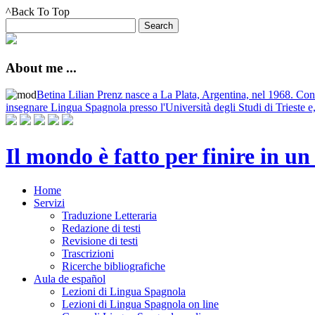
^Back To Top
About me ...
Betina Lilian Prenz nasce a La Plata, Argentina, nel 1968. Conse
insegnare Lingua Spagnola presso l'Università degli Studi di Trieste e,
Il mondo è fatto per finire in u
Home
Servizi
Traduzione Letteraria
Redazione di testi
Revisione di testi
Trascrizioni
Ricerche bibliografiche
Aula de español
Lezioni di Lingua Spagnola
Lezioni di Lingua Spagnola on line