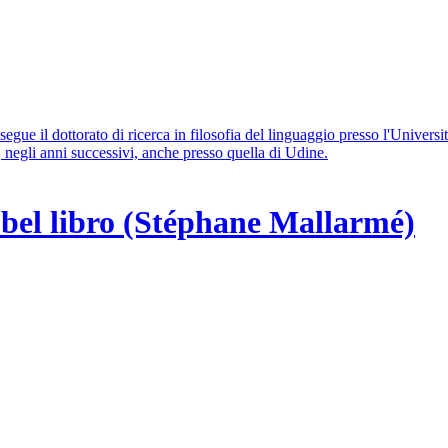
gue il dottorato di ricerca in filosofia del linguaggio presso l'Universi
 negli anni successivi, anche presso quella di Udine.
n bel libro (Stéphane Mallarmé)