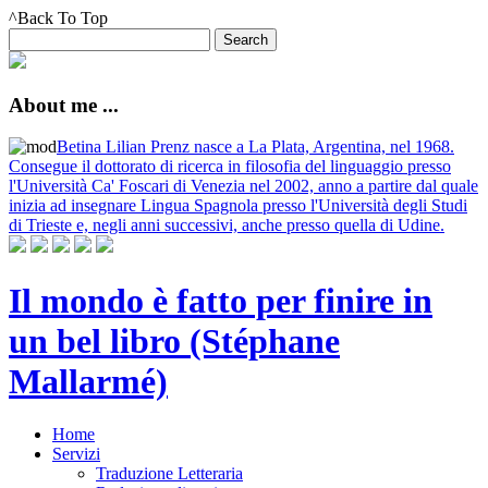
^Back To Top
About me ...
Betina Lilian Prenz nasce a La Plata, Argentina, nel 1968.
Consegue il dottorato di ricerca in filosofia del linguaggio presso
l'Università Ca' Foscari di Venezia nel 2002, anno a partire dal quale
inizia ad insegnare Lingua Spagnola presso l'Università degli Studi
di Trieste e, negli anni successivi, anche presso quella di Udine.
Il mondo è fatto per finire in
un bel libro (Stéphane
Mallarmé)
Home
Servizi
Traduzione Letteraria