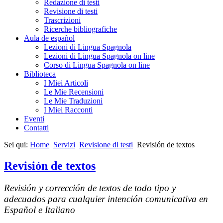
Redazione di testi
Revisione di testi
Trascrizioni
Ricerche bibliografiche
Aula de español
Lezioni di Lingua Spagnola
Lezioni di Lingua Spagnola on line
Corso di Lingua Spagnola on line
Biblioteca
I Miei Articoli
Le Mie Recensioni
Le Mie Traduzioni
I Miei Racconti
Eventi
Contatti
Sei qui:
Home
Servizi
Revisione di testi
Revisión de textos
Revisión de textos
Revisión y corrección de textos de todo tipo y
adecuados para cualquier intención comunicativa
en
Español e Italiano