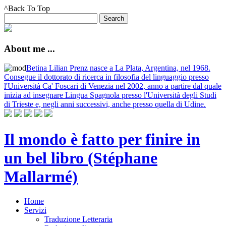
^Back To Top
About me ...
Betina Lilian Prenz nasce a La Plata, Argentina, nel 1968.
Consegue il dottorato di ricerca in filosofia del linguaggio presso
l'Università Ca' Foscari di Venezia nel 2002, anno a partire dal quale
inizia ad insegnare Lingua Spagnola presso l'Università degli Studi
di Trieste e, negli anni successivi, anche presso quella di Udine.
Il mondo è fatto per finire in
un bel libro (Stéphane
Mallarmé)
Home
Servizi
Traduzione Letteraria